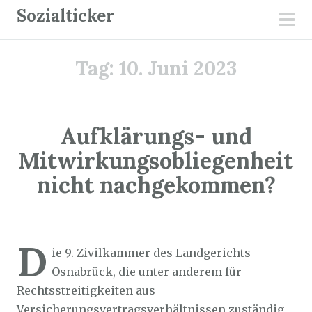
Z
Sozialticker
u
pri
m
men
Tag:
10. Juni 2023
I
n
h
a
Aufklärungs- und
l
Mitwirkungsobliegenheit
t
nicht nachgekommen?
s
p
r
Sozialticker
10. Juni 2023
i
D
ie 9. Zivilkammer des Landgerichts
n
Osnabrück, die unter anderem für
g
Rechtsstreitigkeiten aus
e
Versicherungsvertragsverhältnissen zuständig
n