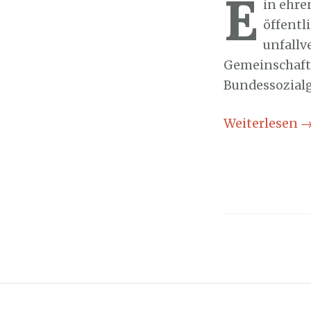
E
in ehre
öffentl
unfallv
Gemeinschaft 
Bundessozialg
Weiterlesen