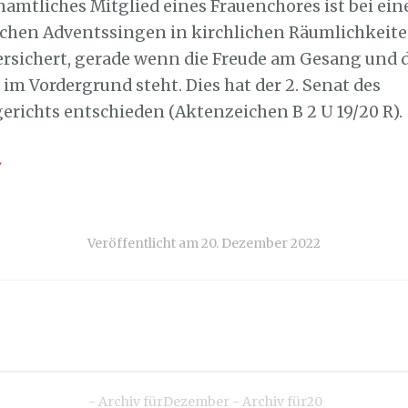
namtliches Mitglied eines Frauenchores ist bei ei
ichen Adventssingen in kirchlichen Räumlichkeit
ersichert, gerade wenn die Freude am Gesang und 
im Vordergrund steht. Dies hat der 2. Senat des
erichts entschieden (Aktenzeichen B 2 U 19/20 R).
→
Veröffentlicht am
20. Dezember 2022
-
Archiv fürDezember
-
Archiv für20