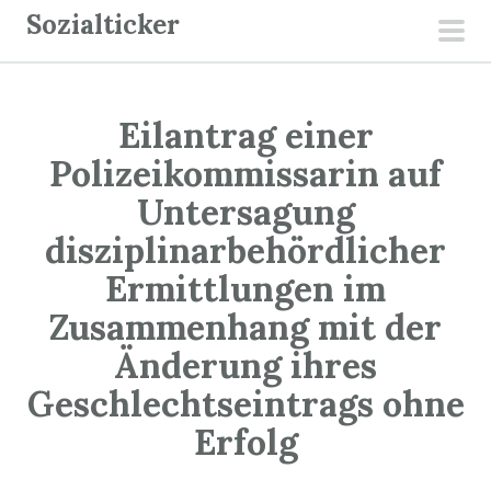
Z
Sozialticker
u
pri
m
men
I
Eilantrag einer
n
h
Polizeikommissarin auf
a
Untersagung
l
disziplinarbehördlicher
t
Ermittlungen im
s
p
Zusammenhang mit der
r
Änderung ihres
i
Geschlechtseintrags ohne
n
g
Erfolg
e
n