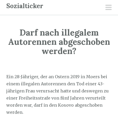
Z
Sozialticker
u
pri
m
men
I
Darf nach illegalem
n
h
Autorennen abgeschoben
a
werden?
l
t
Sozialticker
20. Juni 2026
s
p
Ein 28-Jähriger, der an Ostern 2019 in Moers bei
r
einem illegalen Autorennen den Tod einer 43-
i
jährigen Frau verursacht hatte und deswegen zu
n
einer Freiheitsstrafe von fünf Jahren verurteilt
g
worden war, darf in den Kosovo abgeschoben
e
werden.
n