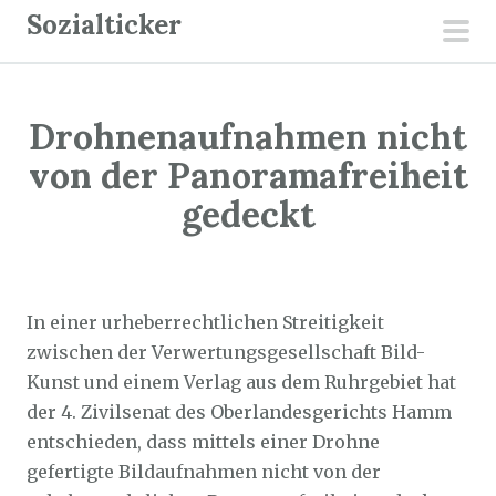
Z
Sozialticker
u
pri
m
men
I
Drohnenaufnahmen nicht
n
h
von der Panoramafreiheit
a
gedeckt
l
t
Sozialticker
3. Juni 2023
s
p
In einer urheberrechtlichen Streitigkeit
r
zwischen der Verwertungsgesellschaft Bild-
i
Kunst und einem Verlag aus dem Ruhrgebiet hat
n
der 4. Zivilsenat des Oberlandesgerichts Hamm
g
entschieden, dass mittels einer Drohne
e
gefertigte Bildaufnahmen nicht von der
n