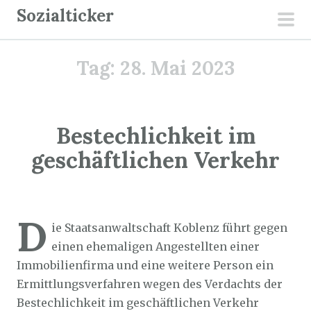
Z
Sozialticker
u
pri
m
men
Tag:
28. Mai 2023
I
n
h
a
Bestechlichkeit im
l
geschäftlichen Verkehr
t
s
p
Sozialticker
28. Mai 2023
r
D
ie Staatsanwaltschaft Koblenz führt gegen
i
einen ehemaligen Angestellten einer
n
Immobilienfirma und eine weitere Person ein
g
Ermittlungsverfahren wegen des Verdachts der
e
Bestechlichkeit im geschäftlichen Verkehr
n