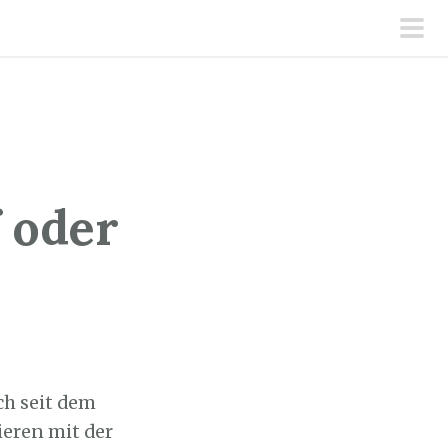
pri
men
 oder
ch seit dem
eren mit der