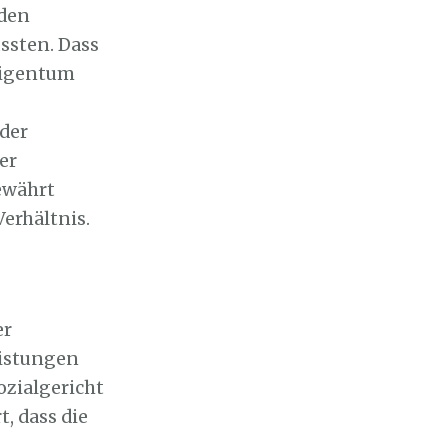
 den
ssten. Dass
eigentum
 der
er
ewährt
Verhältnis.
er
eistungen
ozialgericht
, dass die