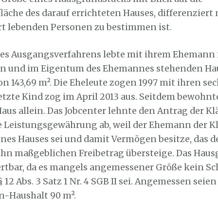
che des darauf errichteten Hauses, differenziert 
rt lebenden Personen zu bestimmen ist.
des Ausgangsverfahrens lebte mit ihrem Ehemann
en und im Eigentum des Ehemannes stehenden Hau
n 143,69 m². Die Eheleute zogen 1997 mit ihren se
letzte Kind zog im April 2013 aus. Seitdem bewohnt
aus allein. Das Jobcenter lehnte den Antrag der Kl
 Leistungsgewährung ab, weil der Ehemann der K
nes Hauses sei und damit Vermögen besitze, das de
ihn maßgeblichen Freibetrag übersteige. Das Hau
ertbar, da es mangels angemessener Größe kein 
 12 Abs. 3 Satz 1 Nr. 4 SGB II sei. Angemessen seie
n-Haushalt 90 m².