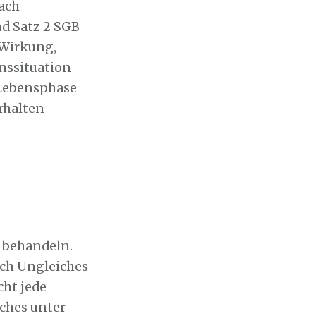
Nach
nd Satz 2 SGB
 Wirkung,
nssituation
 Lebensphase
rhalten
u behandeln.
ich Ungleiches
cht jede
iches unter