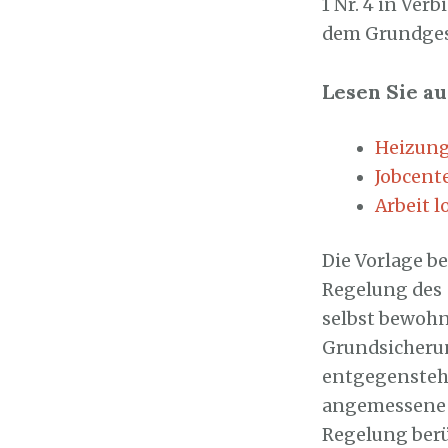
1 Nr. 4 in Ver
dem Grundgese
Lesen Sie au
Heizung
Jobcent
Arbeit l
Die Vorlage b
Regelung des §
selbst bewoh
Grundsicheru
entgegensteht,
angemessene G
Regelung berü