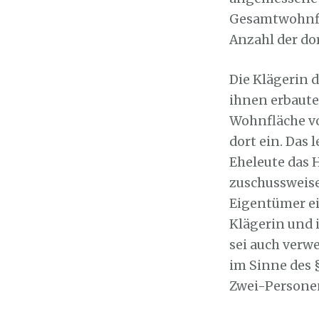
Gesamtwohnflä
Anzahl der do
Die Klägerin 
ihnen erbaut
Wohnfläche vo
dort ein. Das 
Eheleute das H
zuschussweise
Eigentümer ei
Klägerin und 
sei auch verw
im Sinne des §
Zwei-Persone