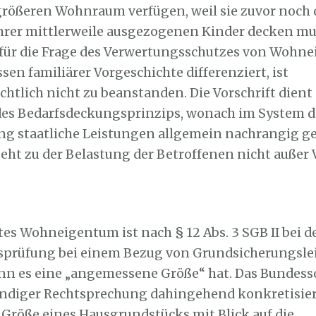
größeren Wohnraum verfügen, weil sie zuvor noch
rer mittlerweile ausgezogenen Kinder decken mu
t für die Frage des Verwertungsschutzes von Wohn
sen familiärer Vorgeschichte differenziert, ist
htlich nicht zu beanstanden. Die Vorschrift dient
des Bedarfsdeckungsprinzips, wonach im System d
g staatliche Leistungen allgemein nachrangig g
eht zu der Belastung der Betroffenen nicht außer 
tes Wohneigentum ist nach § 12 Abs. 3 SGB II bei d
tsprüfung bei einem Bezug von Grundsicherungsl
nn es eine „angemessene Größe“ hat. Das Bundess
tändiger Rechtsprechung dahingehend konkretisiert
röße eines Hausgrundstücks mit Blick auf die