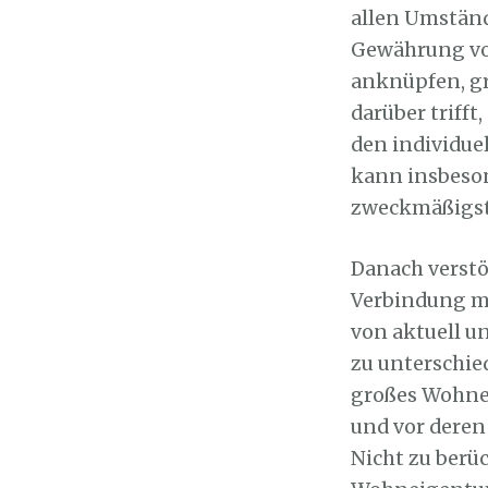
allen Umständ
Gewährung von
anknüpfen, gr
darüber triff
den individue
kann insbeson
zweckmäßigste
Danach verstöß
Verbindung mi
von aktuell 
zu unterschie
großes Wohne
und vor deren
Nicht zu berü