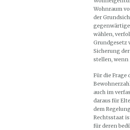
Wohneigentum 
Wohnraum vor
der Grundsich
gegenwärtigen
wählen, verfo
Grundgesetz v
Sicherung de
stellen, wenn
Für die Frage
Bewohnerzahl 
auch im verfa
daraus für El
dem Regelungs
Rechtsstaat is
für deren bed