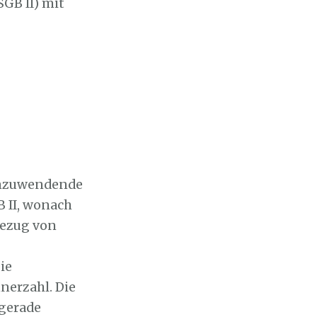
SGB II) mit
 anzuwendende
B II, wonach
ezug von
ie
nerzahl. Die
 gerade