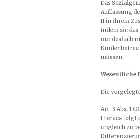
Das Sozialgeri
Auffassung des
II in ihrem Z
indem sie das
nur deshalb n
Kinder betreu
müssen.
Wesentliche 
Die vorgelegt
Art. 3 Abs. 1 
Hieraus folgt
ungleich zu b
Differenzieru