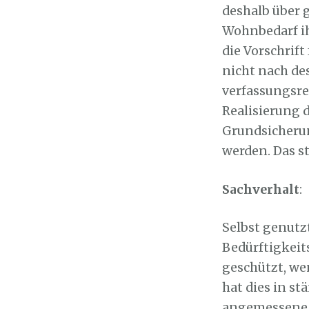
deshalb über 
Wohnbedarf ih
die Vorschrif
nicht nach des
verfassungsrec
Realisierung 
Grundsicherun
werden. Das st
Sachverhalt
:
Selbst genutz
Bedürftigkei
geschützt, we
hat dies in s
angemessene G