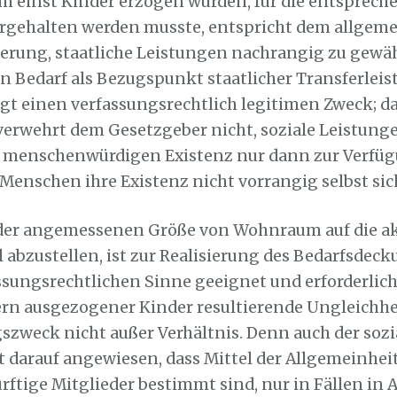
einst Kinder erzogen wurden, für die entsprech
gehalten werden musste, entspricht dem allgem
erung, staatliche Leistungen nachrangig zu gewä
 Bedarf als Bezugspunkt staatlicher Transferlei
lgt einen verfassungsrechtlich legitimen Zweck; d
erwehrt dem Gesetzgeber nicht, soziale Leistung
r menschenwürdigen Existenz nur dann zur Verfü
 Menschen ihre Existenz nicht vorrangig selbst si
 der angemessenen Größe von Wohnraum auf die ak
abzustellen, ist zur Realisierung des Bedarfsdec
ssungsrechtlichen Sinne geeignet und erforderlich
tern ausgezogener Kinder resultierende Ungleichhe
zweck nicht außer Verhältnis. Denn auch der sozi
t darauf angewiesen, dass Mittel der Allgemeinheit,
ürftige Mitglieder bestimmt sind, nur in Fällen in