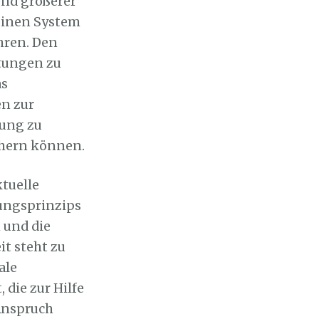
end größerer
einen System
hren. Den
stungen zu
as
en zur
gung zu
chern können.
tuelle
kungsprinzips
 und die
it steht zu
ale
 die zur Hilfe
 Anspruch