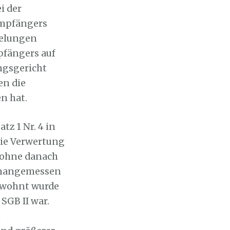
i der
Empfängers
gelungen
pfängers auf
ngsgericht
en die
n hat.
tz 1 Nr. 4 in
die Verwertung
 ohne danach
 unangemessen
ewohnt wurde
SGB II war.
n