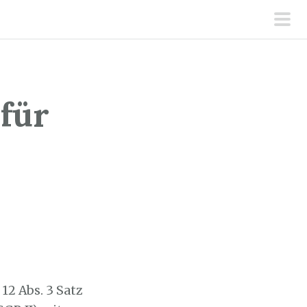
pri
men
für
12 Abs. 3 Satz