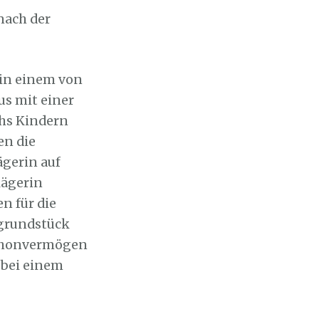
nach der
 in einem von
s mit einer
chs Kindern
en die
ägerin auf
lägerin
n für die
sgrundstück
Schonvermögen
n bei einem