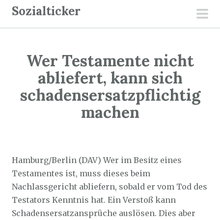
Z
Sozialticker
u
pri
m
men
I
Wer Testamente nicht
n
h
abliefert, kann sich
a
schadensersatzpflichtig
l
machen
t
s
p
Sozialticker
1. September 2022
r
Hamburg/Berlin (DAV) Wer im Besitz eines
i
Testamentes ist, muss dieses beim
n
Nachlassgericht abliefern, sobald er vom Tod des
g
Testators Kenntnis hat. Ein Verstoß kann
e
Schadensersatzansprüche auslösen. Dies aber
n