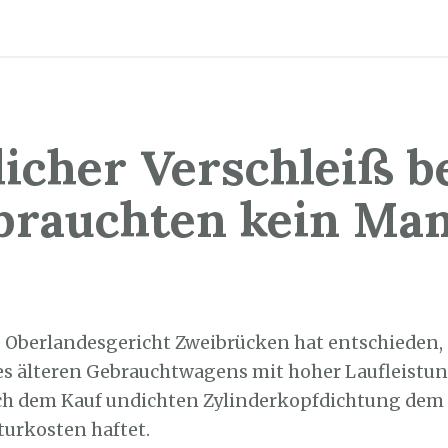
licher Verschleiß b
brauchten kein Man
5. April 2025
e Oberlandesgericht Zweibrücken hat entschieden, 
es älteren Gebrauchtwagens mit hoher Laufleistu
ch dem Kauf undichten Zylinderkopfdichtung dem 
turkosten haftet.