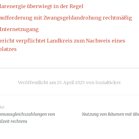
larenergie überwiegt in der Regel
aufforderung mit Zwangsgeldandrohung rechtmäßig
 Internetzugang
richt verpflichtet Landkreis zum Nachweis eines
platzes
Veröffentlicht am
25. April 2025
von
Sozialticker
AG
snavigation
ionsausgleichszahlungen von
Nutzung von Räumen mit übe
lzeit rechtens