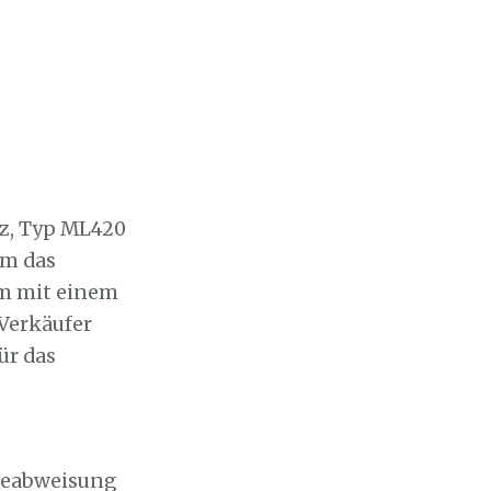
nz, Typ ML420
em das
km mit einem
 Verkäufer
ür das
ageabweisung