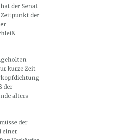
 hat der Senat
 Zeitpunkt der
der
chleiß
ingeholten
ur kurze Zeit
erkopfdichtung
ß der
nde alters-
 müsse der
i einer