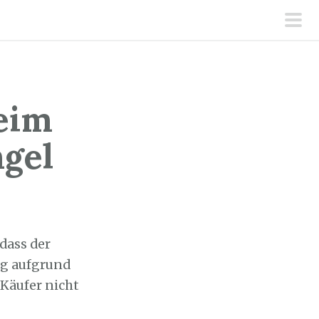
pri
men
eim
gel
dass der
ng aufgrund
Käufer nicht