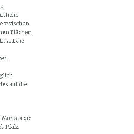
zu
ftliche
te zwischen
chen Flächen
ht auf die
ren
e
glich
es auf die
s Monats die
d-Pfalz