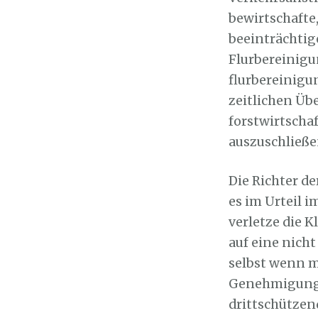
bewirtschafte,
beeinträchtig
Flurbereinigu
flurbereinigu
zeitlichen Üb
forstwirtscha
auszuschließe
Die Richter d
es im Urteil 
verletze die K
auf eine nich
selbst wenn m
Genehmigung e
drittschützen