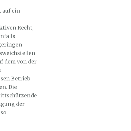
 auf ein
ktiven Recht,
nfalls
 geringen
sweichstellen
uf dem von der
s
ssen Betrieb
en. Die
ittschützende
igung der
 so