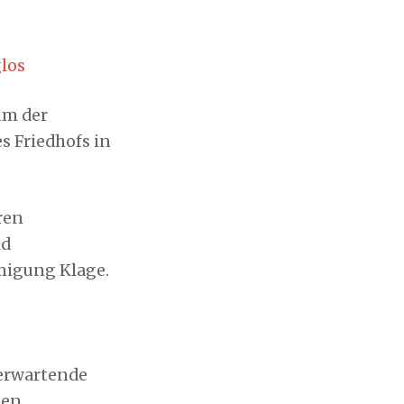
los
üm der
s Friedhofs in
ren
ld
migung Klage.
erwartende
hen