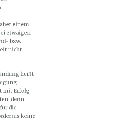
h
daher einem
bei etwaigen
nd- bzw.
eit nicht
ründung heißt
hmigung
t mit Erfolg
fen, denn
für die
rdernis keine