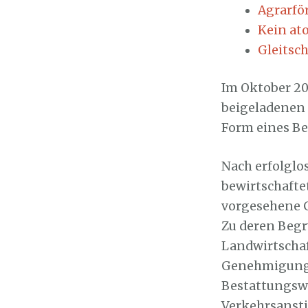
Agrarfö
Kein at
Gleitsc
Im Oktober 20
beigeladenen 
Form eines Be
Nach erfolglo
bewirtschafte
vorgesehene G
Zu deren Begr
Landwirtscha
Genehmigungsv
Bestattungsw
Verkehrsansti