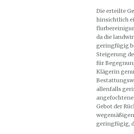
Die erteilte 
hinsichtlich 
flurbereinigu
da die landwi
geringfügig b
Steigerung d
für Begegnung
Klägerin genu
Bestattungswa
allenfalls ge
angefochtene
Gebot der Rüc
wegemäßigen E
geringfügig, d