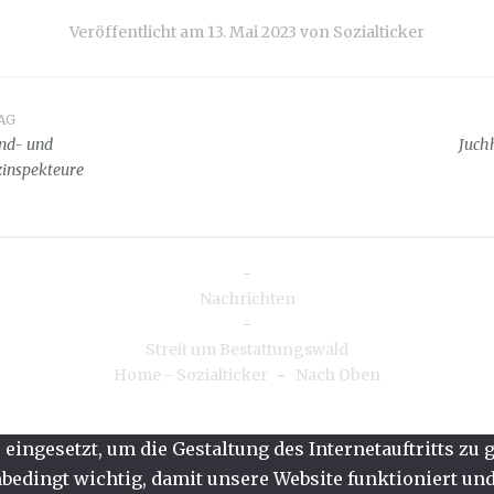
Veröffentlicht am
13. Mai 2023
von
Sozialticker
AG
snavigation
and- und
Juch
inspekteure
-
Nachrichten
-
Streit um Bestattungswald
Home - Sozialticker
~
Nach Oben
eingesetzt, um die Gestaltung des Internetauftritts zu
edingt wichtig, damit unsere Website funktioniert und 