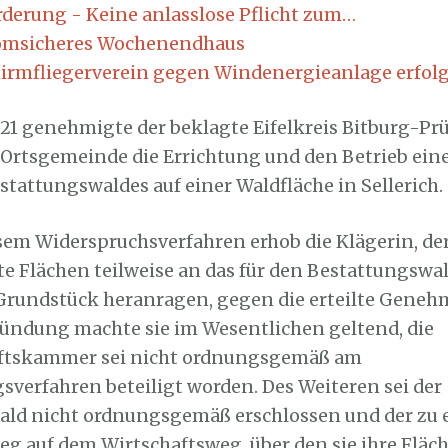
rderung - Keine anlasslose Pflicht zum…
omsicheres Wochenendhaus
hirmfliegerverein gegen Windenergieanlage erfolg
21 genehmigte der beklagte Eifelkreis Bitburg-Pr
Ortsgemeinde die Errichtung und den Betrieb eine
stattungswaldes auf einer Waldfläche in Sellerich.
sem Widerspruchsverfahren erhob die Klägerin, de
te Flächen teilweise an das für den Bestattungswa
rundstück heranragen, gegen die erteilte Geneh
ündung machte sie im Wesentlichen geltend, die
ftskammer sei nicht ordnungsgemäß am
erfahren beteiligt worden. Des Weiteren sei der
ald nicht ordnungsgemäß erschlossen und der zu 
eg auf dem Wirtschaftsweg, über den sie ihre Fläc