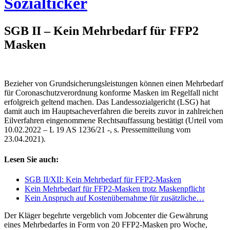
Sozialticker
SGB II – Kein Mehrbedarf für FFP2
Masken
Sozialticker
19. März 2022
16. März 2022
Bezieher von Grundsicherungsleistungen können einen Mehrbedarf
für Coronaschutzverordnung konforme Masken im Regelfall nicht
erfolgreich geltend machen. Das Landessozialgericht (LSG) hat
damit auch im Hauptsacheverfahren die bereits zuvor in zahlreichen
Eilverfahren eingenommene Rechtsauffassung bestätigt (Urteil vom
10.02.2022 – L 19 AS 1236/21 -, s. Pressemitteilung vom
23.04.2021).
Lesen Sie auch:
SGB II/XII: Kein Mehrbedarf für FFP2-Masken
Kein Mehrbedarf für FFP2-Masken trotz Maskenpflicht
Kein Anspruch auf Kostenübernahme für zusätzliche…
Der Kläger begehrte vergeblich vom Jobcenter die Gewährung
eines Mehrbedarfes in Form von 20 FFP2-Masken pro Woche,