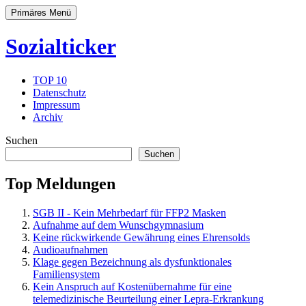
Primäres Menü
Sozialticker
TOP 10
Datenschutz
Impressum
Archiv
Suchen
Suchen
Top Meldungen
SGB II - Kein Mehrbedarf für FFP2 Masken
Aufnahme auf dem Wunschgymnasium
Keine rückwirkende Gewährung eines Ehrensolds
Audioaufnahmen
Klage gegen Bezeichnung als dysfunktionales
Familiensystem
Kein Anspruch auf Kostenübernahme für eine
telemedizinische Beurteilung einer Lepra-Erkrankung