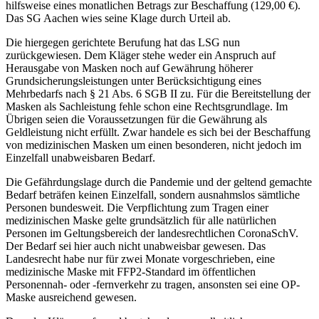
hilfsweise eines monatlichen Betrags zur Beschaffung (129,00 €).
Das SG Aachen wies seine Klage durch Urteil ab.
Die hiergegen gerichtete Berufung hat das LSG nun
zurückgewiesen. Dem Kläger stehe weder ein Anspruch auf
Herausgabe von Masken noch auf Gewährung höherer
Grundsicherungsleistungen unter Berücksichtigung eines
Mehrbedarfs nach § 21 Abs. 6 SGB II zu. Für die Bereitstellung der
Masken als Sachleistung fehle schon eine Rechtsgrundlage. Im
Übrigen seien die Voraussetzungen für die Gewährung als
Geldleistung nicht erfüllt. Zwar handele es sich bei der Beschaffung
von medizinischen Masken um einen besonderen, nicht jedoch im
Einzelfall unabweisbaren Bedarf.
Die Gefährdungslage durch die Pandemie und der geltend gemachte
Bedarf beträfen keinen Einzelfall, sondern ausnahmslos sämtliche
Personen bundesweit. Die Verpflichtung zum Tragen einer
medizinischen Maske gelte grundsätzlich für alle natürlichen
Personen im Geltungsbereich der landesrechtlichen CoronaSchV.
Der Bedarf sei hier auch nicht unabweisbar gewesen. Das
Landesrecht habe nur für zwei Monate vorgeschrieben, eine
medizinische Maske mit FFP2-Standard im öffentlichen
Personennah- oder -fernverkehr zu tragen, ansonsten sei eine OP-
Maske ausreichend gewesen.