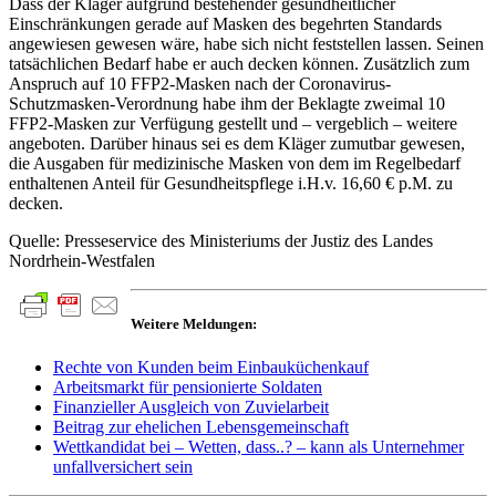
Dass der Kläger aufgrund bestehender gesundheitlicher
Einschränkungen gerade auf Masken des begehrten Standards
angewiesen gewesen wäre, habe sich nicht feststellen lassen. Seinen
tatsächlichen Bedarf habe er auch decken können. Zusätzlich zum
Anspruch auf 10 FFP2-Masken nach der Coronavirus-
Schutzmasken-Verordnung habe ihm der Beklagte zweimal 10
FFP2-Masken zur Verfügung gestellt und – vergeblich – weitere
angeboten. Darüber hinaus sei es dem Kläger zumutbar gewesen,
die Ausgaben für medizinische Masken von dem im Regelbedarf
enthaltenen Anteil für Gesundheitspflege i.H.v. 16,60 € p.M. zu
decken.
Quelle: Presseservice des Ministeriums der Justiz des Landes
Nordrhein-Westfalen
Weitere Meldungen:
Rechte von Kunden beim Einbauküchenkauf
Arbeitsmarkt für pensionierte Soldaten
Finanzieller Ausgleich von Zuvielarbeit
Beitrag zur ehelichen Lebensgemeinschaft
Wettkandidat bei – Wetten, dass..? – kann als Unternehmer
unfallversichert sein