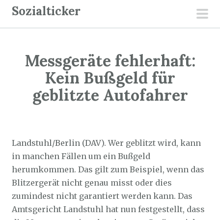
Z
Sozialticker
u
pri
m
men
I
Messgeräte fehlerhaft:
n
h
Kein Bußgeld für
a
geblitzte Autofahrer
l
t
Sozialticker
23. April 2021
s
p
Landstuhl/Berlin (DAV). Wer geblitzt wird, kann
r
in manchen Fällen um ein Bußgeld
i
herumkommen. Das gilt zum Beispiel, wenn das
n
Blitzergerät nicht genau misst oder dies
g
zumindest nicht garantiert werden kann. Das
e
Amtsgericht Landstuhl hat nun festgestellt, dass
n