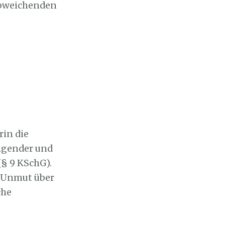
abweichenden
…
rin die
tigender und
(§ 9 KSchG).
s Unmut über
che