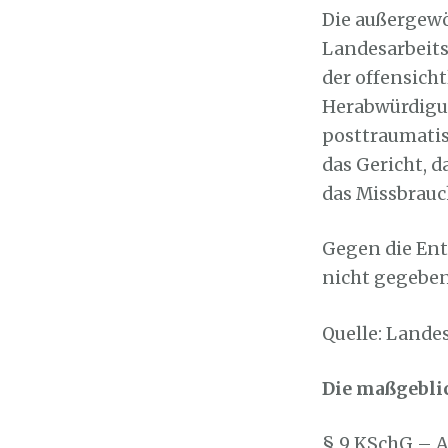
Die außergew
Landesarbeits
der offensich
Herabwürdigun
posttraumatis
das Gericht, 
das Missbrauc
Gegen die Ent
nicht gegeben
Quelle: Landes
Die maßgeblic
§ 9 KSchG – Au