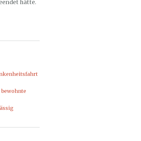
eendet hätte.
unkenheitsfahrt
s bewohnte
ässig