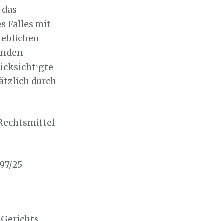
 das
 Falles mit
heblichen
ernden
ücksichtigte
ätzlich durch
Rechtsmittel
 97/25
 Gerichts,