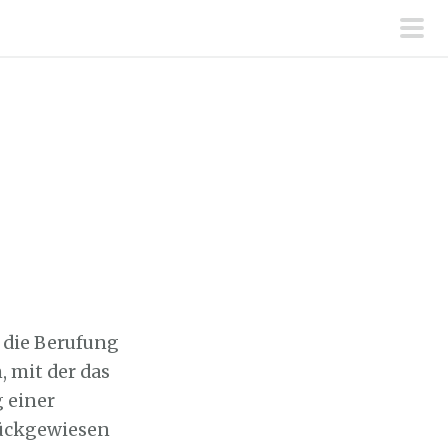
pri
men
 die Berufung
 mit der das
 einer
rückgewiesen