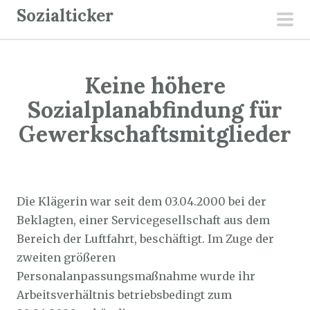
Z
Sozialticker
u
pri
m
men
I
Keine höhere
n
h
Sozialplanabfindung für
a
Gewerkschaftsmitglieder
l
t
Sozialticker
13. Juli 2022
s
p
Die Klägerin war seit dem 03.04.2000 bei der
r
Beklagten, einer Servicegesellschaft aus dem
i
Bereich der Luftfahrt, beschäftigt. Im Zuge der
n
zweiten größeren
g
Personalanpassungsmaßnahme wurde ihr
e
Arbeitsverhältnis betriebsbedingt zum
n