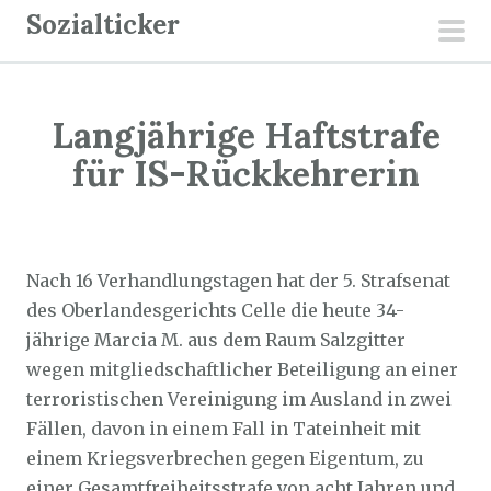
Z
Sozialticker
u
pri
m
men
I
Langjährige Haftstrafe
n
h
für IS-Rückkehrerin
a
l
Sozialticker
14. September 2023
t
s
Nach 16 Verhandlungstagen hat der 5. Strafsenat
p
des Oberlandesgerichts Celle die heute 34-
r
jährige Marcia M. aus dem Raum Salzgitter
i
wegen mitgliedschaftlicher Beteiligung an einer
n
terroristischen Vereinigung im Ausland in zwei
g
Fällen, davon in einem Fall in Tateinheit mit
e
einem Kriegsverbrechen gegen Eigentum, zu
n
einer Gesamtfreiheitsstrafe von acht Jahren und