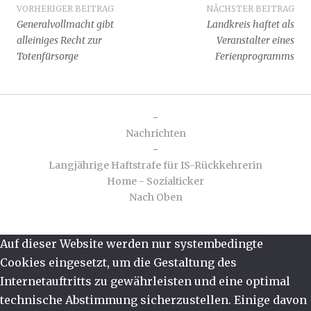
Beitragsnavigation
VORHERIGER BEITRAG
NÄCHSTER BEITRAG
Generalvollmacht gibt
Landkreis haftet als
alleiniges Recht zur
Veranstalter eines
Totenfürsorge
Ferienprogramms
-
Nachrichten
-
Langjährige Haftstrafe für IS-Rückkehrerin
Home - Sozialticker
Nach Oben
Auf dieser Website werden nur systembedingte
Cookies eingesetzt, um die Gestaltung des
Internetauftritts zu gewährleisten und eine optimal
technische Abstimmung sicherzustellen. Einige davon