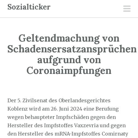
Z
Sozialticker
u
pri
m
men
I
Geltendmachung von
n
h
Schadensersatzansprüchen
a
aufgrund von
l
Coronaimpfungen
t
s
p
Sozialticker
23. Juni 2024
r
Der 5. Zivilsenat des Oberlandesgerichtes
i
Koblenz wird am 26. Juni 2024 eine Berufung
n
wegen behaupteter Impfschäden gegen den
g
Hersteller des Impfstoffes Vaxzevria und gegen
e
den Hersteller des mRNA-Impfstoffes Comirnaty
n