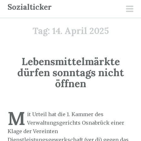
Z
Sozialticker
u
pri
m
men
Tag:
14. April 2025
I
n
h
a
Lebensmittelmärkte
l
dürfen sonntags nicht
t
öffnen
s
p
r
Sozialticker
14. April 2025
i
M
it Urteil hat die 1. Kammer des
n
Verwaltungsgerichts Osnabrück einer
g
Klage der Vereinten
e
Dienstleistungsgewerkschaft (ver.di) gegen das
n