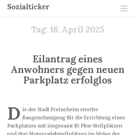
Z
Sozialticker
u
pri
m
men
Tag:
16. April 2025
I
n
h
a
Eilantrag eines
l
Anwohners gegen neuen
t
Parkplatz erfolglos
s
p
r
Sozialticker
16. April 2025
i
D
ie der Stadt Freinsheim erteilte
n
Baugenehmigung für die Errichtung eines
g
Parkplatzes mit insgesamt 85 Pkw-Stellplätzen
e
und drei Motorradabstellplätzen im Süden der
n