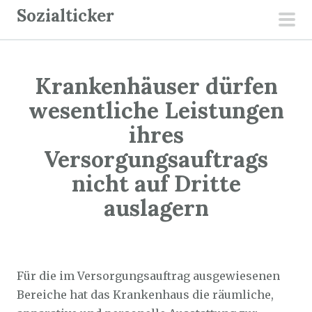
Z
Sozialticker
u
pri
m
men
I
Krankenhäuser dürfen
n
h
wesentliche Leistungen
a
ihres
l
Versorgungsauftrags
t
nicht auf Dritte
s
p
auslagern
r
i
Sozialticker
1. Mai 2022
n
g
Für die im Versorgungsauftrag ausgewiesenen
e
Bereiche hat das Krankenhaus die räumliche,
n