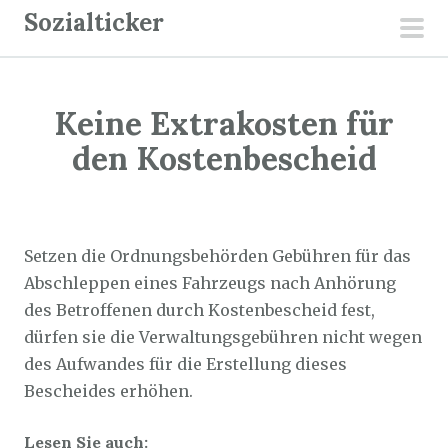
Z
Sozialticker
u
pri
m
men
I
Keine Extrakosten für
n
h
den Kostenbescheid
a
l
Sozialticker
11. Februar 2026
t
s
Setzen die Ordnungsbehörden Gebühren für das
p
Abschleppen eines Fahrzeugs nach Anhörung
r
des Betroffenen durch Kostenbescheid fest,
i
dürfen sie die Verwaltungsgebühren nicht wegen
n
des Aufwandes für die Erstellung dieses
g
Bescheides erhöhen.
e
Lesen Sie auch:
n