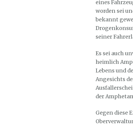
eines Fahrzeu
worden sei un
bekannt gewes
Drogenkonsums
seiner Fahrer
Es sei auch u
heimlich Amp
Lebens und de
Angesichts d
Ausfallersche
der Amphetam
Gegen diese E
Oberverwaltun