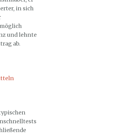
rter, in sich
r
 möglich
enz und lehnte
trag ab.
tteln
ntypischen
nschnelltests
chließende