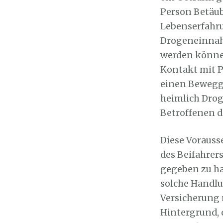
Person Betäub
Lebenserfahru
Drogeneinnah
werden könne,
Kontakt mit P
einen Bewegg
heimlich Drog
Betroffenen d
Diese Vorausse
des Beifahrer
gegeben zu hab
solche Handlu
Versicherung 
Hintergrund, 