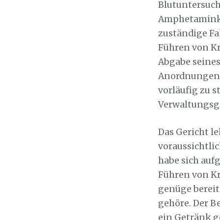
Blutuntersuch
Amphetaminkon
zuständige Fa
Führen von Kr
Abgabe seines 
Anordnungen e
vorläufig zu s
Verwaltungsge
Das Gericht l
voraussichtlic
habe sich au
Führen von Kr
genüge berei
gehöre. Der B
ein Getränk g