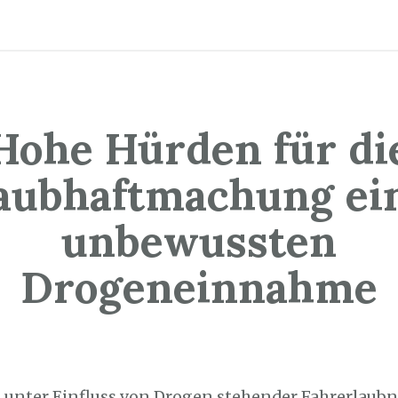
Hohe Hürden für di
aubhaftmachung ei
unbewussten
Drogeneinnahme
5. August 2022
 unter Einfluss von Drogen stehender Fahrerlaubni