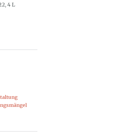
2, 4 L
taltung
tungsmängel