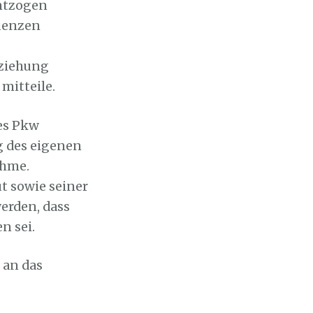
entzogen
quenzen
tziehung
mitteile.
nes Pkw
g des eigenen
ehme.
 sowie seiner
erden, dass
n sei.
 an das