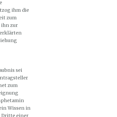
e
tzog ihm die
eit zum
 ihn zur
 erklärten
ziehung
aubnis sei
ntragsteller
net zum
reignung
Amphetamin
ein Wissen in
Dritte einer