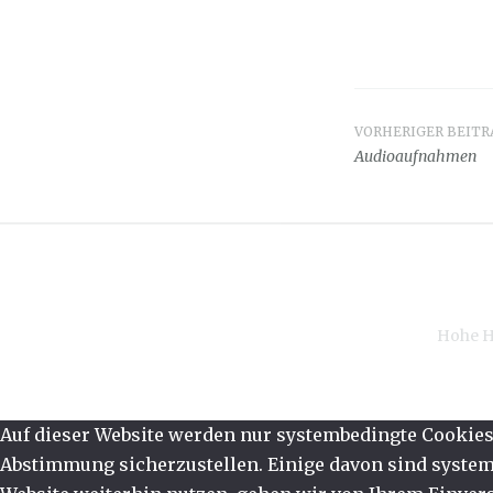
VORHERIGER BEITR
Beitrag
Audioaufnahmen
Hohe H
Auf dieser Website werden nur systembedingte Cookies 
Abstimmung sicherzustellen. Einige davon sind systemb