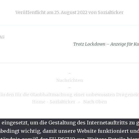
Veröffentlicht am
25. August 2022
von
Sozialticker
AG
snavigation
Trotz Lockdown – Anzeige für Ku
-
Nachrichten
-
ürden für die Glaubhaftmachung einer unbewussten Drogene
Home - Sozialticker
~
Nach Oben
eingesetzt, um die Gestaltung des Internetauftritts zu
edingt wichtig, damit unsere Website funktioniert und 