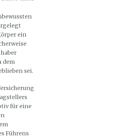
unbewussten
rgelegt
örper ein
cherweise
nhaber
on dem
blieben sei.
 Versicherung
agstellers
tiv für eine
en
dem
es Führens