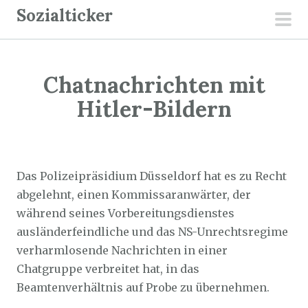
Z
Sozialticker
u
pri
m
men
I
Chatnachrichten mit
n
h
Hitler-Bildern
a
l
Sozialticker
9. August 2023
t
s
Das Polizeipräsidium Düsseldorf hat es zu Recht
p
abgelehnt, einen Kommissaranwärter, der
r
während seines Vorbereitungsdienstes
i
ausländerfeindliche und das NS-Unrechtsregime
n
verharmlosende Nachrichten in einer
g
Chatgruppe verbreitet hat, in das
e
Beamtenverhältnis auf Probe zu übernehmen.
n