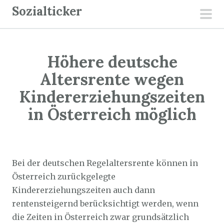
Z
Sozialticker
u
pri
m
men
I
Höhere deutsche
n
h
Altersrente wegen
a
Kindererziehungszeiten
l
in Österreich möglich
t
s
p
Sozialticker
4. April 2025
r
Bei der deutschen Regelaltersrente können in
i
Österreich zurückgelegte
n
Kindererziehungszeiten auch dann
g
rentensteigernd berücksichtigt werden, wenn
e
die Zeiten in Österreich zwar grundsätzlich
n