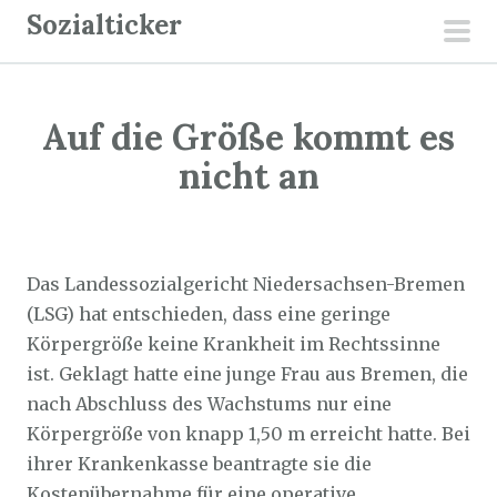
Z
Sozialticker
u
pri
m
men
I
Auf die Größe kommt es
n
h
nicht an
a
l
Sozialticker
19. Juli 2022
t
s
Das Landessozialgericht Niedersachsen-Bremen
p
(LSG) hat entschieden, dass eine geringe
r
Körpergröße keine Krankheit im Rechtssinne
i
ist. Geklagt hatte eine junge Frau aus Bremen, die
n
nach Abschluss des Wachstums nur eine
g
Körpergröße von knapp 1,50 m erreicht hatte. Bei
e
ihrer Krankenkasse beantragte sie die
n
Kostenübernahme für eine operative