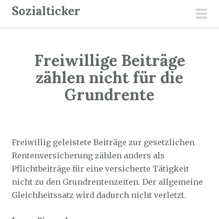
Z
Sozialticker
u
pri
m
men
I
Freiwillige Beiträge
n
h
zählen nicht für die
a
Grundrente
l
t
Sozialticker
23. Juli 2025
s
p
Freiwillig geleistete Beiträge zur gesetzlichen
r
Rentenversicherung zählen anders als
i
Pflichtbeiträge für eine versicherte Tätigkeit
n
nicht zu den Grundrentenzeiten. Der allgemeine
g
Gleichheitssatz wird dadurch nicht verletzt.
e
n