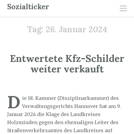
Z
Sozialticker
u
pri
m
men
Tag:
26. Januar 2024
I
n
h
a
Entwertete Kfz-Schilder
l
weiter verkauft
t
s
p
Sozialticker
26. Januar 2024
r
D
ie 18. Kammer (Disziplinarkammer) des
i
Verwaltungsgerichts Hannover hat am 9.
n
Januar 2024 die Klage des Landkreises
g
Holzminden gegen den ehemaligen Leiter des
e
Straßenverkehrsamtes des Landkreises auf
n