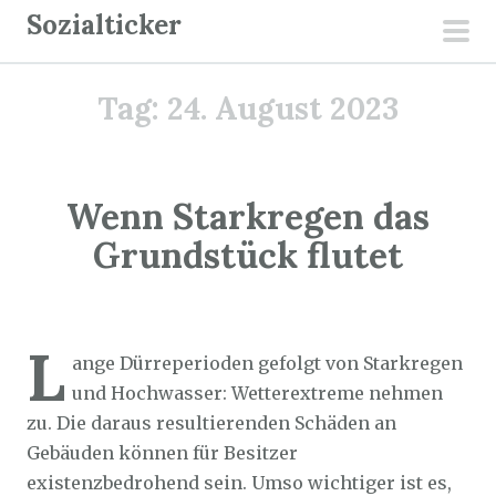
Z
Sozialticker
u
pri
m
men
Tag:
24. August 2023
I
n
h
a
Wenn Starkregen das
l
Grundstück flutet
t
s
p
Sozialticker
24. August 2023
r
L
ange Dürreperioden gefolgt von Starkregen
i
und Hochwasser: Wetterextreme nehmen
n
zu. Die daraus resultierenden Schäden an
g
Gebäuden können für Besitzer
e
existenzbedrohend sein. Umso wichtiger ist es,
n