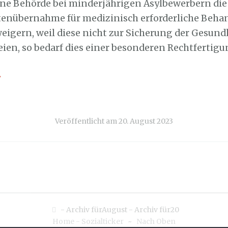
eine Behörde bei minderjährigen Asylbewerbern die
tenübernahme für medizinisch erforderliche Beh
eigern, weil diese nicht zur Sicherung der Gesund
eien, so bedarf dies einer besonderen Rechtfertigu
→
Veröffentlicht am
20. August 2023
-
Archiv fürAugust
-
Archiv für20
Home - Sozialticker
~
Nach Oben