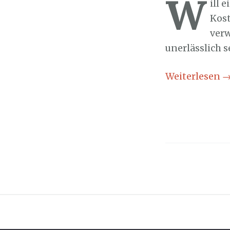
W
ill 
Kos
verw
unerlässlich s
Weiterlesen