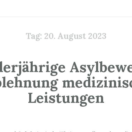
Tag:
20. August 2023
erjährige Asylbew
blehnung medizinis
Leistungen
0. August 2023