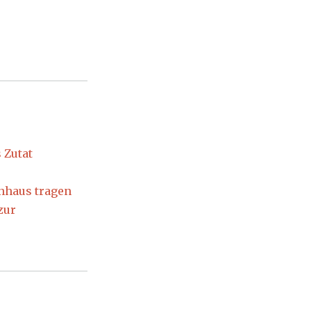
 Zutat
enhaus tragen
zur