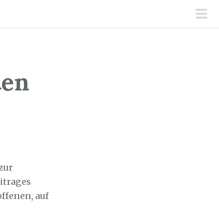
pri
men
ten
zur
itrages
ffenen, auf