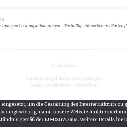
AG
snavigation
ückgang an Leistungsminderungen
Yacht Eigentümerin muss Kosten f
-
Nachrichten
-
Vorsicht vor gefälschten Rechnungen
Home - Sozialticker
~
Nach Oben
eingesetzt, um die Gestaltung des Internetauftritts zu
edingt wichtig, damit unsere Website funktioniert und 
tändnis gemäß der EU-DSGVO aus. Weitere Details hierz