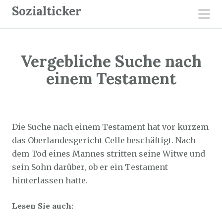
Z
Sozialticker
u
pri
m
men
I
Vergebliche Suche nach
n
h
einem Testament
a
l
Sozialticker
28. April 2025
t
s
Die Suche nach einem Testament hat vor kurzem
p
das Oberlandesgericht Celle beschäftigt. Nach
r
dem Tod eines Mannes stritten seine Witwe und
i
sein Sohn darüber, ob er ein Testament
n
hinterlassen hatte.
g
Lesen Sie auch:
e
n