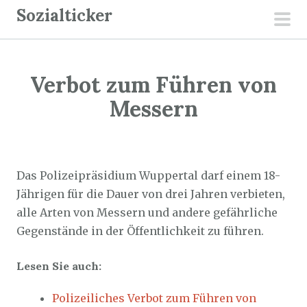
Z
Sozialticker
u
pri
m
men
I
Verbot zum Führen von
n
h
Messern
a
l
Sozialticker
7. September 2025
t
s
Das Polizeipräsidium Wuppertal darf einem 18-
p
Jährigen für die Dauer von drei Jahren verbieten,
r
alle Arten von Messern und andere gefährliche
i
Gegenstände in der Öffentlichkeit zu führen.
n
Lesen Sie auch:
g
e
Polizeiliches Verbot zum Führen von
n