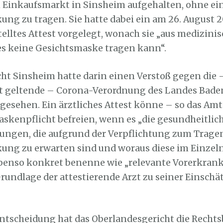
 Einkaufsmarkt in Sinsheim aufgehalten, ohne e
ng zu tragen. Sie hatte dabei ein am 26. August 2
telltes Attest vorgelegt, wonach sie „aus medizin
res keine Gesichtsmaske tragen kann“.
ht Sinsheim hatte darin einen Verstoß gegen die 
it geltende – Corona-Verordnung des Landes Bade
esehen. Ein ärztliches Attest könne – so das Amt
askenpflicht befreien, wenn es „die gesundheitlic
ungen, die aufgrund der Verpflichtung zum Trage
ung zu erwarten sind und woraus diese im Einzel
ebenso konkret benenne wie „relevante Vorerkra
Grundlage der attestierende Arzt zu seiner Einsch
ntscheidung hat das Oberlandesgericht die Recht