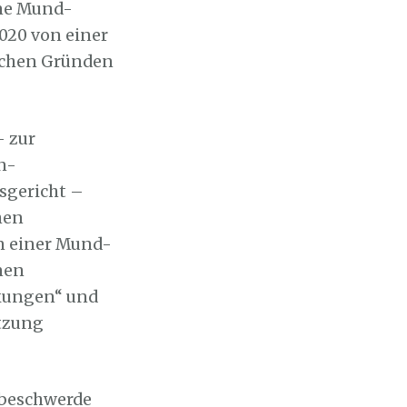
ine Mund-
020 von einer
ischen Gründen
– zur
n-
sgericht –
hen
n einer Mund-
nen
nkungen“ und
ätzung
sbeschwerde