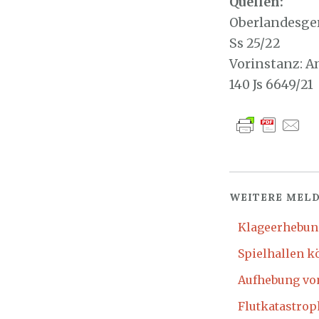
Quellen:
Oberlandesger
Ss 25/22
Vorinstanz: A
140 Js 6649/21
WEITERE MELD
Klageerhebung
Spielhallen k
Aufhebung vo
Flutkatastrop