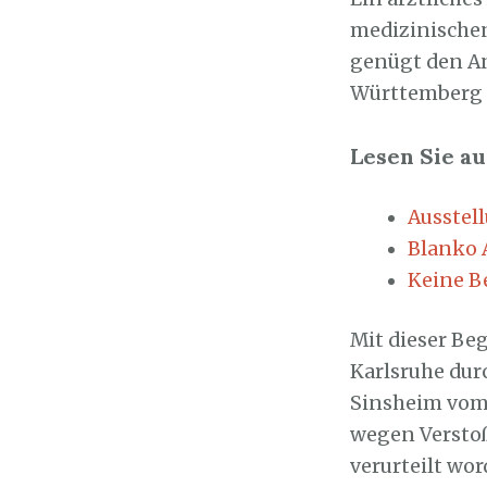
medizinischen
genügt den A
Württemberg a
Lesen Sie au
Ausstel
Blanko 
Keine B
Mit dieser Be
Karlsruhe durc
Sinsheim vom 6
wegen Verstoß
verurteilt wor