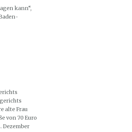
ragen kann“,
 Baden-
erichts
sgerichts
e alte Frau
ße von 70 Euro
12. Dezember