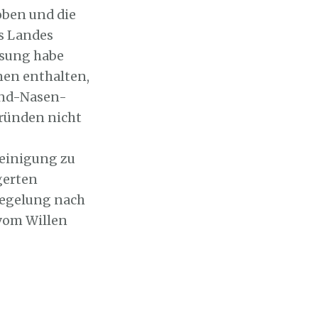
oben und die
es Landes
ssung habe
nen enthalten,
und-Nasen-
ründen nicht
heinigung zu
gerten
Regelung nach
vom Willen