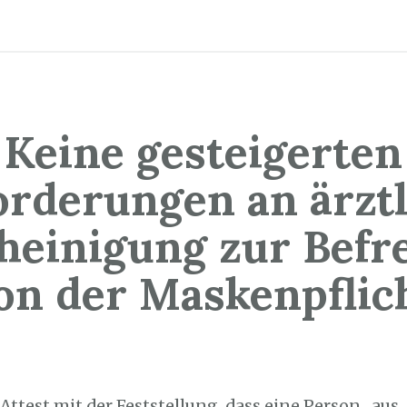
Keine gesteigerten
orderungen an ärztl
heinigung zur Befr
on der Maskenpflic
9. April 2022
 Attest mit der Feststellung, dass eine Person „aus