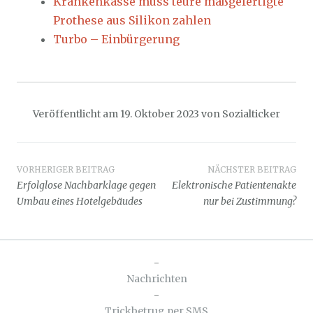
Krankenkasse muss teure maßgefertigte
Prothese aus Silikon zahlen
Turbo – Einbürgerung
Veröffentlicht am
19. Oktober 2023
von
Sozialticker
Beitragsnavigation
VORHERIGER BEITRAG
NÄCHSTER BEITRAG
Erfolglose Nachbarklage gegen
Elektronische Patientenakte
Umbau eines Hotelgebäudes
nur bei Zustimmung?
-
Nachrichten
-
Trickbetrug per SMS