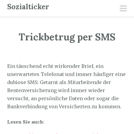
Z
Sozialticker
u
pri
m
men
I
Trickbetrug per SMS
n
h
a
Sozialticker
19. Oktober 2023
l
Ein täuschend echt wirkender Brief, ein
t
unerwartetes Telefonat und immer häufiger eine
s
dubiose SMS: Getarnt als Mitarbeitende der
p
Rentenversicherung wird immer wieder
r
versucht, an persönliche Daten oder sogar die
i
Bankverbindung von Versicherten zu kommen.
n
g
Lesen Sie auch:
e
n