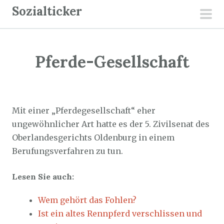
Z
Sozialticker
u
pri
m
men
I
Pferde-Gesellschaft
n
h
a
Sozialticker
12. Oktober 2025
l
Mit einer „Pferdegesellschaft“ eher
t
ungewöhnlicher Art hatte es der 5. Zivilsenat des
s
Oberlandesgerichts Oldenburg in einem
p
Berufungsverfahren zu tun.
r
i
Lesen Sie auch:
n
g
Wem gehört das Fohlen?
e
Ist ein altes Rennpferd verschlissen und
n