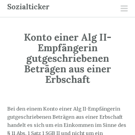
Z
Sozialticker
u
pri
m
men
I
Konto einer Alg II-
n
h
Empfängerin
a
gutgeschriebenen
l
Beträgen aus einer
t
Erbschaft
s
p
r
Sozialticker
7. August 2021
i
Bei den einem Konto einer Alg II-Empfängerin
n
gutgeschriebenen Beträgen aus einer Erbschaft
g
handelt es sich um ein Einkommen im Sinne des
e
§ 11 Abs. 1 Satz 1 SGB II und nicht um ein
n