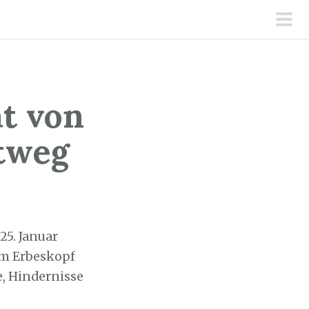
pri
men
ht von
atweg
25. Januar
am Erbeskopf
, Hindernisse