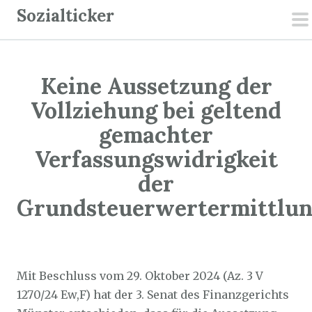
Z
Sozialticker
u
p
m
m
I
Keine Aussetzung der
n
h
Vollziehung bei geltend
a
gemachter
l
Verfassungswidrigkeit
t
der
s
p
Grundsteuerwertermittlu
r
i
Sozialticker
9. Dezember 2024
n
g
Mit Beschluss vom 29. Oktober 2024 (Az. 3 V
e
1270/24 Ew,F) hat der 3. Senat des Finanzgerichts
n