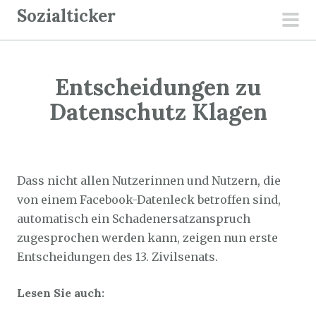
Z
Sozialticker
u
pri
m
men
I
Entscheidungen zu
n
h
Datenschutz Klagen
a
l
Sozialticker
8. Mai 2024
t
s
Dass nicht allen Nutzerinnen und Nutzern, die
p
von einem Facebook-Datenleck betroffen sind,
r
automatisch ein Schadenersatzanspruch
i
zugesprochen werden kann, zeigen nun erste
n
Entscheidungen des 13. Zivilsenats.
g
Lesen Sie auch:
e
n