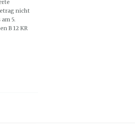
erte
etrag nicht
 am 5.
en B 12 KR