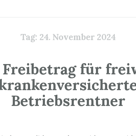
Tag:
24. November 2024
 Freibetrag für freiw
krankenversichert
Betriebsrentner
4. November 2024