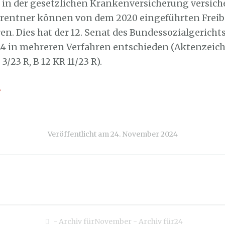
g in der gesetzlichen Krankenversicherung versich
srentner können von dem 2020 eingeführten Freib
ren. Dies hat der 12. Senat des Bundessozialgerichts
 in mehreren Verfahren entschieden (Aktenzeich
 3/23 R, B 12 KR 11/23 R).
→
Veröffentlicht am
24. November 2024
-
Archiv fürNovember
-
Archiv für24