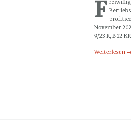
F
reiwilli
Betrieb
profitie
November 2024
9/23 R, B 12 KR
Weiterlesen