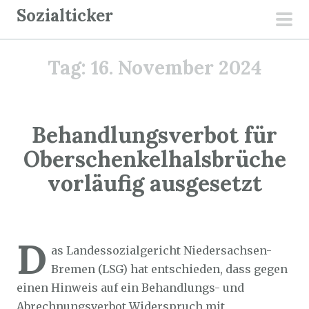
Z
Sozialticker
u
pri
m
men
Tag:
16. November 2024
I
n
h
a
Behandlungsverbot für
l
Oberschenkelhalsbrüche
t
vorläufig ausgesetzt
s
p
r
Sozialticker
16. November 2024
i
D
as Landessozialgericht Niedersachsen-
n
Bremen (LSG) hat entschieden, dass gegen
g
einen Hinweis auf ein Behandlungs- und
e
Abrechnungsverbot Widerspruch mit
n