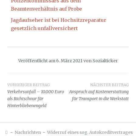
Polizeikommissars aus dem
Beamtenverhältnis auf Probe
Jagdaufseher ist bei Hochsitzreparatur
gesetzlich unfallversichert
Veröffentlicht am
6. März 2021
von
Sozialticker
Beitragsnavigation
VORHERIGER BEITRAG
NÄCHSTER BEITRAG
Verkehrsunfall – 10.000 Euro
Anspruch auf Kostenerstattung
als Richtschnur für
für Transport in die Werkstatt
Hinterbliebenengeld
-
Nachrichten
-
Widerruf eines sog. Autokreditvertrages