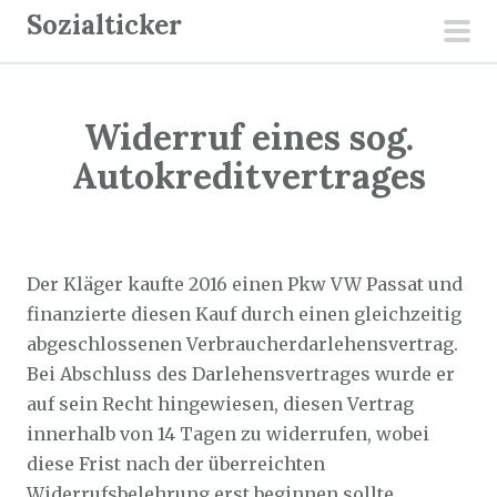
Z
Sozialticker
u
pri
m
men
I
Widerruf eines sog.
n
h
Autokreditvertrages
a
l
Sozialticker
6. März 2021
t
s
Der Kläger kaufte 2016 einen Pkw VW Passat und
p
finanzierte diesen Kauf durch einen gleichzeitig
r
abgeschlossenen Verbraucherdarlehensvertrag.
i
Bei Abschluss des Darlehensvertrages wurde er
n
auf sein Recht hingewiesen, diesen Vertrag
g
innerhalb von 14 Tagen zu widerrufen, wobei
e
diese Frist nach der überreichten
n
Widerrufsbelehrung erst beginnen sollte,