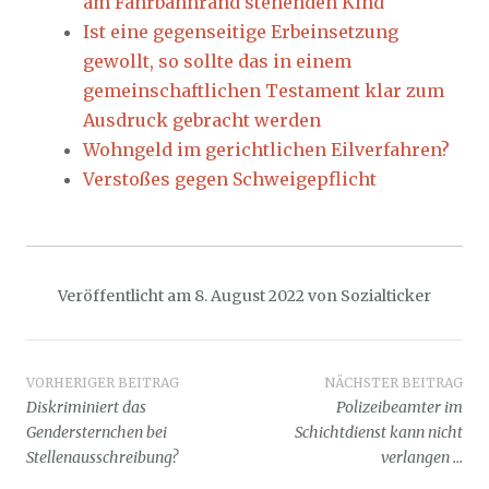
am Fahrbahnrand stehenden Kind
Ist eine gegenseitige Erbeinsetzung
gewollt, so sollte das in einem
gemeinschaftlichen Testament klar zum
Ausdruck gebracht werden
Wohngeld im gerichtlichen Eilverfahren?
Verstoßes gegen Schweigepflicht
Veröffentlicht am
8. August 2022
von
Sozialticker
Beitragsnavigation
VORHERIGER BEITRAG
NÄCHSTER BEITRAG
Diskriminiert das
Polizeibeamter im
Gendersternchen bei
Schichtdienst kann nicht
Stellenausschreibung?
verlangen …