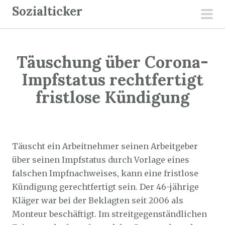
Z
Sozialticker
u
pri
m
men
I
Täuschung über Corona-
n
h
Impfstatus rechtfertigt
a
fristlose Kündigung
l
t
Sozialticker
8. August 2022
s
p
Täuscht ein Arbeitnehmer seinen Arbeitgeber
r
über seinen Impfstatus durch Vorlage eines
i
falschen Impfnachweises, kann eine fristlose
n
Kündigung gerechtfertigt sein. Der 46-jährige
g
Kläger war bei der Beklagten seit 2006 als
e
Monteur beschäftigt. Im streitgegenständlichen
n