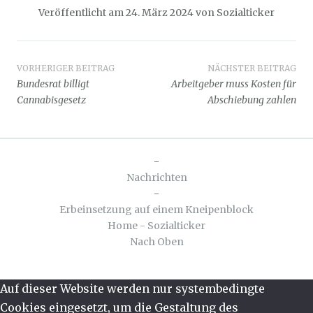
Veröffentlicht am
24. März 2024
von
Sozialticker
Beitragsnavigation
VORHERIGER BEITRAG
NÄCHSTER BEITRAG
Bundesrat billigt
Arbeitgeber muss Kosten für
Cannabisgesetz
Abschiebung zahlen
-
Nachrichten
-
Erbeinsetzung auf einem Kneipenblock
Home - Sozialticker
Nach Oben
Auf dieser Website werden nur systembedingte
Cookies eingesetzt, um die Gestaltung des