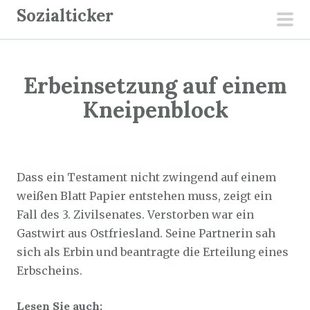
Z
Sozialticker
u
pri
m
men
I
Erbeinsetzung auf einem
n
h
Kneipenblock
a
l
Sozialticker
24. März 2024
t
s
Dass ein Testament nicht zwingend auf einem
p
weißen Blatt Papier entstehen muss, zeigt ein
r
Fall des 3. Zivilsenates. Verstorben war ein
i
Gastwirt aus Ostfriesland. Seine Partnerin sah
n
sich als Erbin und beantragte die Erteilung eines
g
Erbscheins.
e
Lesen Sie auch:
n