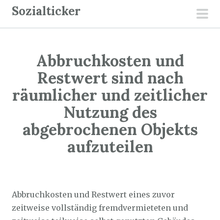
Z
Sozialticker
u
pri
m
men
I
Abbruchkosten und
n
h
Restwert sind nach
a
räumlicher und zeitlicher
l
Nutzung des
t
abgebrochenen Objekts
s
p
aufzuteilen
r
i
Sozialticker
15. August 2022
n
g
Abbruchkosten und Restwert eines zuvor
e
zeitweise vollständig fremdvermieteten und
n