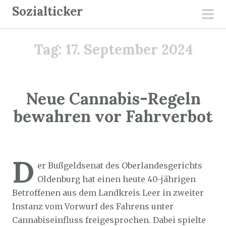
Z
Sozialticker
u
pri
m
men
Tag:
17. September 2024
I
n
h
a
Neue Cannabis-Regeln
l
bewahren vor Fahrverbot
t
s
p
Sozialticker
17. September 2024
r
D
er Bußgeldsenat des Oberlandesgerichts
i
Oldenburg hat einen heute 40-jährigen
n
Betroffenen aus dem Landkreis Leer in zweiter
g
Instanz vom Vorwurf des Fahrens unter
e
Cannabiseinfluss freigesprochen. Dabei spielte
n