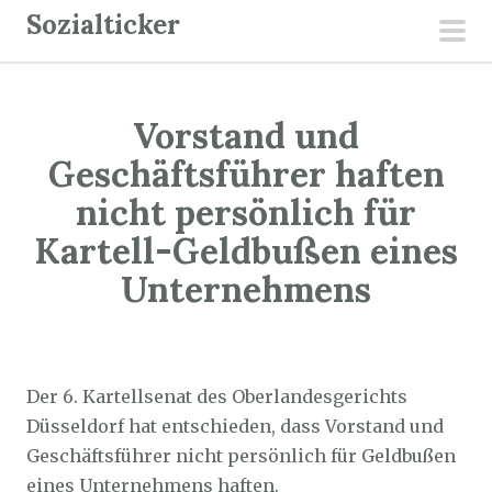
Z
Sozialticker
u
pri
m
men
I
Vorstand und
n
h
Geschäftsführer haften
a
nicht persönlich für
l
Kartell-Geldbußen eines
t
Unternehmens
s
p
r
Sozialticker
17. August 2023
i
Der 6. Kartellsenat des Oberlandesgerichts
n
Düsseldorf hat entschieden, dass Vorstand und
g
Geschäftsführer nicht persönlich für Geldbußen
e
eines Unternehmens haften.
n