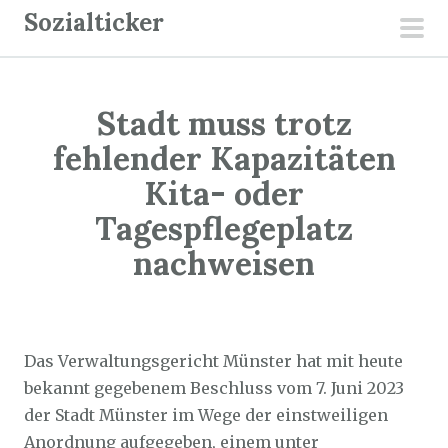
Z
Sozialticker
u
pri
m
men
I
Stadt muss trotz
n
h
fehlender Kapazitäten
a
Kita- oder
l
Tagespflegeplatz
t
nachweisen
s
p
r
Sozialticker
25. Juni 2023
i
Das Verwaltungsgericht Münster hat mit heute
n
bekannt gegebenem Beschluss vom 7. Juni 2023
g
der Stadt Münster im Wege der einstweiligen
e
Anordnung aufgegeben, einem unter
n