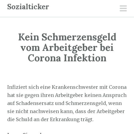
Z
Sozialticker
u
pri
m
men
I
Kein Schmerzensgeld
n
h
vom Arbeitgeber bei
a
Corona Infektion
l
t
Sozialticker
14. Mai 2022
s
p
Infiziert sich eine Krankenschwester mit Corona
r
hat sie gegen ihren Arbeitgeber keinen Anspruch
i
auf Schadensersatz und Schmerzensgeld, wenn
n
sie nicht nachweisen kann, dass der Arbeitgeber
g
die Schuld an der Erkrankung trägt.
e
n