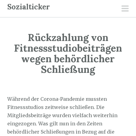
Z
Sozialticker
u
pri
m
men
I
Rückzahlung von
n
h
Fitnessstudiobeiträgen
a
wegen behördlicher
l
Schließung
t
s
p
Sozialticker
13. Juli 2021
r
Während der Corona-Pandemie mussten
i
Fitnessstudios zeitweise schließen. Die
n
Mitgliedsbeiträge wurden vielfach weiterhin
g
eingezogen. Was gilt nun in den Zeiten
e
behördlicher Schließungen in Bezug auf die
n